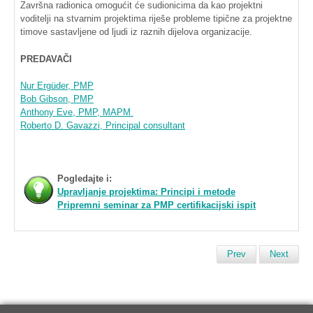
Završna
radionica
omogućit
će
sudionicima
da
kao
projektni
voditelji
na
stvarnim
projektima
riješe
probleme
tipične
za
projektne
timove
sastavljene
od
ljudi
iz
raznih
dijelova
organizacije
.
PREDAVAČI
Nur
Ergüder
,
PMP
Bob Gibson,
PMP
Anthony Eve,
PMP
,
MAPM
Roberto D.
Gavazzi
, Principal consultant
Pogledajte
i:
Upravljanje
projektima
:
Principi
i
metode
Pripremni
seminar
za
PMP
certifikacijski
ispit
Prev
Next