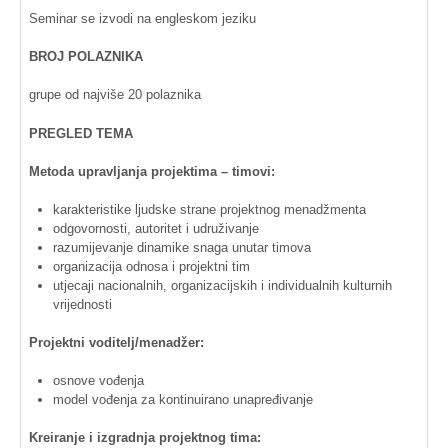
Seminar se
izvodi
na
engleskom
jeziku
BROJ
POLAZNIKA
grupe
od
najviše
20
polaznika
PREGLED
TEMA
Metoda
upravljanja
projektima
–
timovi
:
karakteristike
ljudske
strane
projektnog
menadžmenta
odgovornosti
,
autoritet
i
udruživanje
razumijevanje
dinamike
snaga
unutar
timova
organizacija
odnosa
i
projektni
tim
utjecaji
nacionalnih
,
organizacijskih
i
individualnih
kulturnih
vrijednosti
Projektni
voditelj
/
menadžer
:
osnove
vođenja
model
vođenja
za
kontinuirano
unapređivanje
Kreiranje
i
izgradnja
projektnog
tima
: