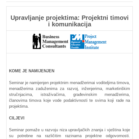
Upravljanje
projektima
:
Projektni
timovi
i
komunikacija
KOME
JE
NAMIJENJEN
Seminar je
namijenjen
projektnim
menadžerimai
voditeljima
timova
,
menadžerima
zaduženima
za
razvoj
,
inženjerima
,
marketinškim
stručnjacima
,
istraživačima
,
građevinskim
menadžerima
,
članovima
timova
koje
vode
podaktivnosti
te
svima
koji
rade
na
projektima
.
CILJEVI
Seminar
pomaže
u
razvoju
niza
upravljačkih
znanja
i
vještina
koje
su
potrebne
na
različitim
razinama
projektne
odgovornosti
.