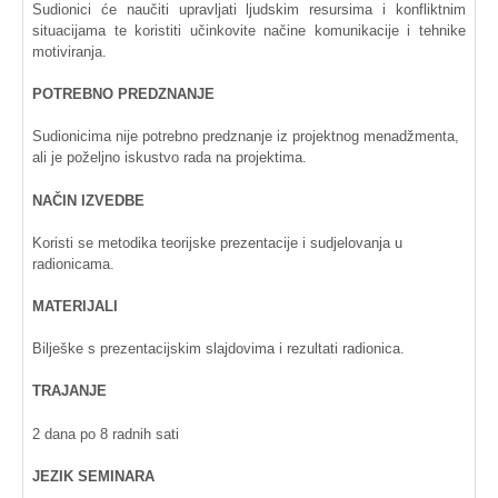
Sudionici
će
naučiti
upravljati
ljudskim
resursima
i
konfliktnim
situacijama
te
koristiti
učinkovite
načine
komunikacije
i
tehnike
motiviranja
.
POTREBNO
PREDZNANJE
Sudionicima
nije
potrebno
predznanje
iz
projektnog
menadžmenta
,
ali
je
poželjno
iskustvo
rada
na
projektima
.
NAČIN
IZVEDBE
Koristi
se
metodika
teorijske
prezentacije
i
sudjelovanja
u
radionicama
.
MATERIJALI
Bilješke
s
prezentacijskim
slajdovima
i
rezultati
radionica
.
TRAJANJE
2
dana
po
8
radnih
sati
JEZIK
SEMINARA