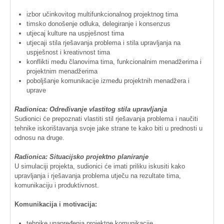
izbor
učinkovitog
multifunkcionalnog
projektnog
tima
timsko
donošenje
odluka
,
delegiranje
i
konsenzus
utjecaj
kulture
na
uspješnost
tima
utjecaji
stila
rješavanja
problema
i
stila
upravljanja
na
uspješnost
i
kreativnost
tima
konflikti
među
članovima
tima
,
funkcionalnim
menadžerima
i
projektnim
menadžerima
poboljšanje
komunikacije
između
projektnih
menadžera
i
uprave
Radionica
:
Određivanje
vlastitog
stila
upravljanja
Sudionici
će
prepoznati
vlastiti
stil
rješavanja
problema
i
naučiti
tehnike
iskorištavanja
svoje
jake
strane
te
kako
biti
u
prednosti
u
odnosu
na
druge
.
Radionica
:
Situacijsko
projektno
planiranje
U
simulaciji
projekta
,
sudionici
će
imati
priliku
iskusiti
kako
upravljanja
i
rješavanja
problema
utječu
na
rezultate
tima
,
komunikaciju
i
produktivnost
.
Komunikacija
i
motivacija
:
tehnike
unapređenja
projektne
komunikacije