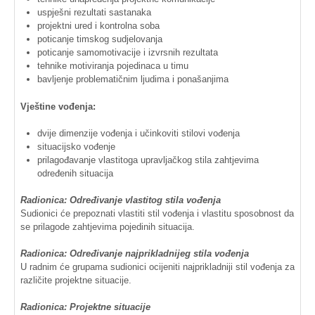
uspješni
rezultati
sastanaka
projektni
ured
i
kontrolna
soba
poticanje
timskog
sudjelovanja
poticanje
samomotivacije
i
izvrsnih
rezultata
tehnike
motiviranja
pojedinaca
u
timu
bavljenje
problematičnim
ljudima
i
ponašanjima
Vještine
vođenja
:
dvije
dimenzije
vođenja
i
učinkoviti
stilovi
vođenja
situacijsko
vođenje
prilagođavanje
vlastitoga
upravljačkog
stila
zahtjevima
određenih
situacija
Radionica
:
Određivanje
vlastitog
stila
vođenja
Sudionici
će
prepoznati
vlastiti
stil
vođenja
i
vlastitu
sposobnost
da
se
prilagode
zahtjevima
pojedinih
situacija
.
Radionica
:
Određivanje
najprikladnijeg
stila
vođenja
U
radnim
će
grupama
sudionici
ocijeniti
najprikladniji
stil
vođenja
za
različite
projektne
situacije
.
Radionica
:
Projektne
situacije