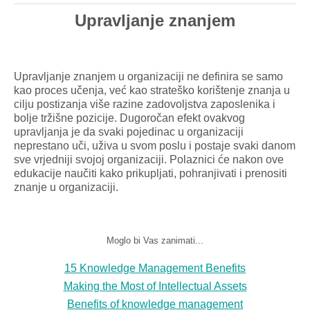
Upravljanje
znanjem
Upravljanje
znanjem
u
organizaciji
ne
definira
se
samo
kao
proces
učenja
,
već
kao
strateško
korištenje
znanja
u
cilju
postizanja
više
razine
zadovoljstva
zaposlenika
i
bolje
tržišne
pozicije
.
Dugoročan
efekt
ovakvog
upravljanja
je
da
svaki
pojedinac
u
organizaciji
neprestano
uči
,
uživa
u
svom
poslu
i
postaje
svaki
danom
sve
vrjedniji
svojoj
organizaciji
.
Polaznici
će
nakon
ove
edukacije
naučiti
kako
prikupljati
,
pohranjivati
i
prenositi
znanje
u
organizaciji
.
Moglo
bi Vas
zanimati
...
15 Knowledge Management Benefits
Making the Most of Intellectual Assets
Benefits of knowledge management