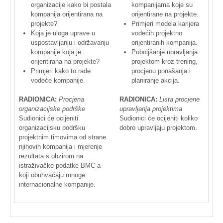
organizacije
kako
bi
postala
kompanijama
koje
su
kompanija
orijentirana
na
orijentirane
na
projekte
.
projekte
?
Primjeri
modela
karijera
Koja
je
uloga
uprave
u
vodećih
projektno
uspostavljanju
i
održavanju
orijentiranih
kompanija
.
kompanije
koja
je
Poboljšanje
upravljanja
orijentirana
na
projekte
?
projektom
kroz
trening
,
Primjeri
kako
to
rade
procjenu
ponašanja
i
vodeće
kompanije
.
planiranje
akcija
.
RADIONICA
:
Procjena
RADIONICA
:
Lista
procjene
organizacijske
podrške
upravljanja
projektima
Sudionici
će
ocijeniti
Sudionici
će
ocijeniti
koliko
organizacijsku
podršku
dobro
upravljaju
projektom
.
projektnim
timovima
od
strane
njihovih
kompanija
i
mjerenje
rezultata
s
obzirom
na
istraživačke
podatke
BMC-a
koji
obuhvaćaju
mnoge
internacionalne
kompanije
.