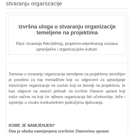
stvaranju organizacije
Izvršna
uloga
u
stvaranju
organizacije
temeljene
na
projektima
Ključ
stvaranja
fleksibilnog
,
projektno-orijentiranog
sustava
upravljačke
i
organizacijske
kulture
.
Seminar o
stvaranju
organizacije
temeljene
na
projektima
osmišljen
je
posebno
za
top
menadžere
koji
su
odgovorni
za
upravljanje
tranzicijom
organizacije
na
sustav
koji
se
temelji
na
projektima
,
te
kao
odgovor
na
rastući
pritisak
na
izvršne
članove
uprave
koji
traže
načine
na
koji
će
njihove
organizacije
biti
učinkovitije
,
brže
i
spretnije
u
visoko
konkurentnim
područjima
djelovanja
.
KOME
JE
NAMIJENJEN
?
Ova je
obuka
namijenjena
izvršnim
članovima
uprave
: