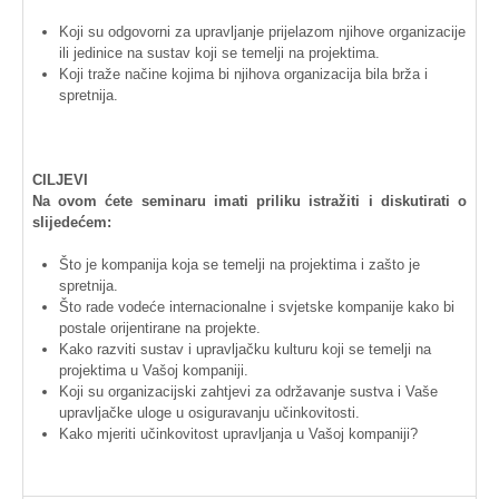
Koji
su
odgovorni
za
upravljanje
prijelazom
njihove
organizacije
ili
jedinice
na
sustav
koji
se
temelji
na
projektima
.
Koji
traže
načine
kojima
bi
njihova
organizacija
bila
brža
i
spretnija
.
CILJEVI
Na
ovom
ćete
seminaru
imati
priliku
istražiti
i
diskutirati
o
slijedećem
:
Što je
kompanija
koja
se
temelji
na
projektima
i
zašto
je
spretnija
.
Što
rade
vodeće
internacionalne
i
svjetske
kompanije
kako
bi
postale
orijentirane
na
projekte
.
Kako
razviti
sustav
i
upravljačku
kulturu
koji
se
temelji
na
projektima
u
Vašoj
kompaniji
.
Koji
su
organizacijski
zahtjevi
za
održavanje
sustva
i
Vaše
upravljačke
uloge
u
osiguravanju
učinkovitosti
.
Kako
mjeriti
učinkovitost
upravljanja
u
Vašoj
kompaniji
?