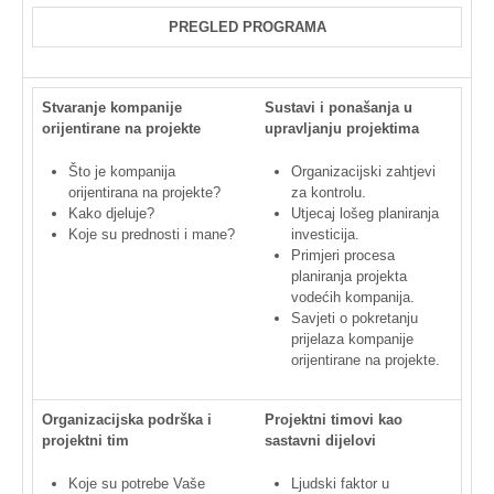
PREGLED
PROGRAMA
Stvaranje
kompanije
Sustavi
i
ponašanja
u
orijentirane
na
projekte
upravljanju
projektima
Što je
kompanija
Organizacijski
zahtjevi
orijentirana
na
projekte
?
za
kontrolu
.
Kako
djeluje
?
Utjecaj
lošeg
planiranja
Koje
su
prednosti
i mane?
investicija
.
Primjeri
procesa
planiranja
projekta
vodećih
kompanija
.
Savjeti
o
pokretanju
prijelaza
kompanije
orijentirane
na
projekte
.
Organizacijska
podrška
i
Projektni
timovi
kao
projektni
tim
sastavni
dijelovi
Koje
su
potrebe
Vaše
Ljudski
faktor
u