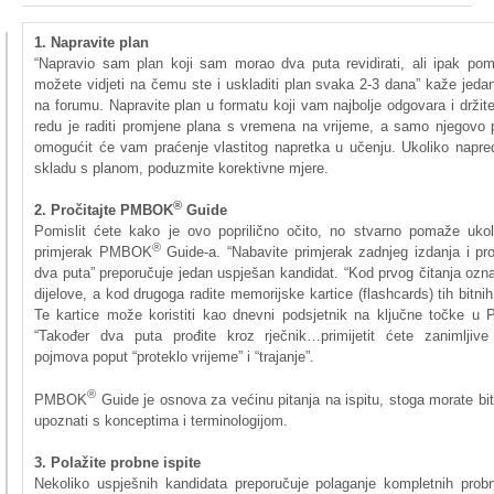
1.
Napravite
plan
“Napravio
sam
plan
koji
sam
morao
dva
puta
revidirati
,
ali
ipak
pom
možete
vidjeti
na
čemu
ste
i
uskladiti
plan
svaka
2-3
dana”
kaže
jeda
na
forumu
.
Napravite
plan u
formatu
koji
vam
najbolje
odgovara
i
držit
redu
je
raditi
promjene
plana
s
vremena
na
vrijeme
, a
samo
njegovo
omogućit
će
vam
praćenje
vlastitog
napretka
u
učenju
.
Ukoliko
napre
skladu
s
planom
,
poduzmite
korektivne
mjere
.
®
2.
Pročitajte
PMBOK
Guide
Pomislit
ćete
kako
je
ovo
poprilično
očito
, no
stvarno
pomaže
ukol
®
primjerak
PMBOK
Guide-a.
“Nabavite
primjerak
zadnjeg
izdanja
i
pro
dva
puta”
preporučuje
jedan
uspješan
kandidat
.
“Kod
prvog
čitanja
ozna
dijelove
, a
kod
drugoga
radite
memorijske
kartice
(flashcards)
tih
bitnih
Te
kartice
može
koristiti
kao
dnevni
podsjetnik
na
ključne
točke
u
“Također
dva
puta
prođite
kroz
rječnik…primijetit
ćete
zanimljive
pojmova
poput
“proteklo
vrijeme”
i
“trajanje”
.
®
PMBOK
Guide je
osnova
za
većinu
pitanja
na
ispitu
,
stoga
morate
bit
upoznati
s
konceptima
i
terminologijom
.
3.
Polažite
probne
ispite
Nekoliko
uspješnih
kandidata
preporučuje
polaganje
kompletnih
prob