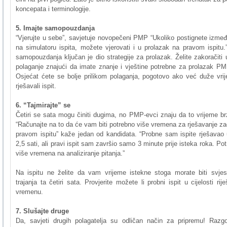
koncepata i terminologije.
5. Imajte samopouzdanja
“Vjerujte u sebe”, savjetuje novopečeni PMP “Ukoliko postignete izm
na simulatoru ispita, možete vjerovati i u prolazak na pravom ispitu.
samopouzdanja ključan je dio strategije za prolazak. Želite zakoračiti
polaganje znajući da imate znanje i vještine potrebne za prolazak P
Osjećat ćete se bolje prilikom polaganja, pogotovo ako već duže vri
rješavali ispit.
6. “Tajmirajte” se
Četiri se sata mogu činiti dugima, no PMP-evci znaju da to vrijeme brz
“Računajte na to da će vam biti potrebno više vremena za rješavanje z
pravom ispitu” kaže jedan od kandidata. “Probne sam ispite rješavao
2,5 sati, ali pravi ispit sam završio samo 3 minute prije isteka roka. Po
više vremena na analiziranje pitanja.”
Na ispitu ne želite da vam vrijeme istekne stoga morate biti svjes
trajanja ta četiri sata. Provjerite možete li probni ispit u cijelosti rij
vremenu.
7. Slušajte druge
Da, savjeti drugih polagatelja su odličan način za pripremu! Razgo