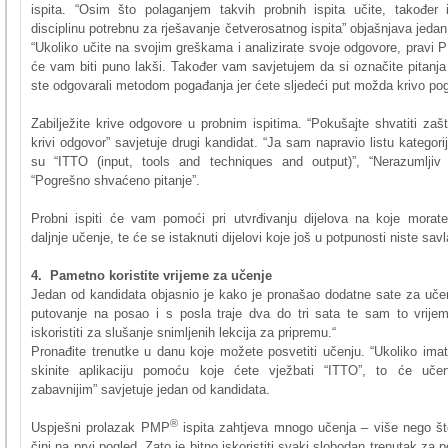
ispita
.
“Osim
što
polaganjem
takvih
probnih
ispita
učite
,
također
disciplinu
potrebnu
za
rješavanje
četverosatnog
ispita”
objašnjava
jedan
“Ukoliko
učite
na
svojim
greškama
i
analizirate
svoje
odgovore
,
pravi
će
vam
biti
puno
lakši
.
Također
vam
savjetujem
da
si
označite
pitanja
ste
odgovarali
metodom
pogađanja
jer
ćete
sljedeći
put
možda
krivo
pog
Zabilježite
krive
odgovore
u
probnim
ispitima
.
“Pokušajte
shvatiti
zaš
krivi
odgovor”
savjetuje
drugi
kandidat
.
“Ja
sam
napravio
listu
kategori
su
“ITTO
(input, tools and techniques and output)”,
“Nerazumljiv
“Pogrešno
shvaćeno
pitanje”
.
Probni ispiti će
vam
pomoći pri utvrđivanju dijelova
na
koje
morate
daljnje učenje, te će se istaknuti dijelovi koje još u potpunosti niste savl
4. Pametno koristite vrijeme za učenje
Jedan od kandidata objasnio je kako je pronašao dodatne sate za uče
putovanje na posao i s posla traje dva do tri sata te sam to vrijem
iskoristiti za slušanje snimljenih lekcija za pripremu.“
Pronađite trenutke u danu koje možete posvetiti učenju. “Ukoliko ima
skinite aplikaciju pomoću koje ćete vježbati “ITTO”, to će učenj
zabavnijim” savjetuje jedan od kandidata.
®
Uspješni prolazak PMP
ispita zahtjeva mnogo učenja – više nego š
čini na prvi pogled. Zato je bitno iskoristiti svaki slobodan trenutak za 