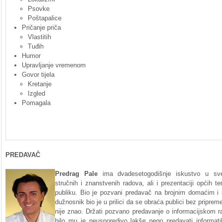
Psovke
Poštapalice
Pričanje priča
Vlastitih
Tuđih
Humor
Upravljanje vremenom
Govor tijela
Kretanje
Izgled
Pomagala
PREDAVAČ
Predrag Pale
ima dvadesetogodišnje iskustvo u sveu
stručnih i znanstvenih radova, ali i prezentaciji općih
publiku. Bio je pozvani predavač na brojnim domaćim i
dužnosnik bio je u prilici da se obraća publici bez priprem
nije znao. Držati pozvano predavanje o informacijskom 
bilo mu je neusporedivo lakše nego predavati informati