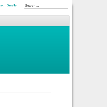
set
Smaller