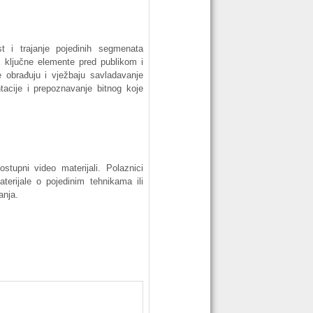
st i trajanje pojedinih segmenata
i ključne elemente pred publikom i
 obrađuju i vježbaju savladavanje
ntacije i prepoznavanje bitnog koje
ostupni video materijali. Polaznici
terijale o pojedinim tehnikama ili
anja.