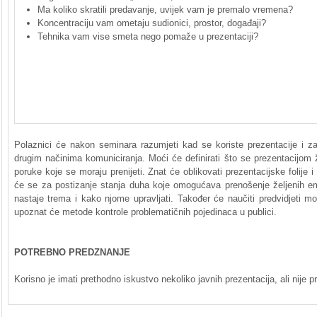
Ma koliko skratili predavanje, uvijek vam je premalo vremena?
Koncentraciju vam ometaju sudionici, prostor, događaji?
Tehnika vam vise smeta nego pomaže u prezentaciji?
Polaznici će nakon seminara razumjeti kad se koriste prezentacije i za 
drugim načinima komuniciranja. Moći će definirati što se prezentacijom že
poruke koje se moraju prenijeti.
Znat će oblikovati prezentacijske folije i
će se
za
postizanje stanja duha
koje
omogućava prenošenje željenih em
nastaje trema i kako njome upravljati. Također će naučiti predvidjeti mo
upoznat će metode kontrole
p
roblematičnih
pojedinaca u publici.
POTREBNO PREDZNANJE
Korisno je imati prethodno iskustvo nekoliko javnih prezentacija, ali nije p