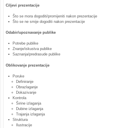
Ciljevi prezentacije
Što se mora dogoditi/promijeniti nakon prezentacije
Što se ne smije dogoditi nakon prezentacije
Odabir/upoznavanje publike
Potrebe publike
Znanje/iskustva publike
Saznanja/predrasude publike
Oblikovanje
prezentacije
Poruke
Definiranje
Obrazlaganje
Dokazivanje
Kontrola
Širine izlaganja
Dubine izlaganja
Trajanja izlaganja
Struktura
Ilustracije