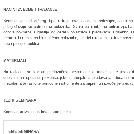
NAČIN IZVEDBE I TRAJANJE
Seminar je radioničkog tipa i traje dva dana, a redoslijed, detaljno
prilagođavaju se potrebama polaznika. Svaki polaznik ima priliku vježbat
dobiva povratne sugestije od ostalih polaznika i predavača. Posebno se
treme i kontrola problematičnih polaznika, te definiranje strukture preze
treba prenijeti publici.
MATERIJALI
Na radionici se koriste predavačevi prezentacijski materijali te javno d
dobivaju na uporabu prezentacijske materijale s predavanja, dodatne ma
metodama te različite pomoćne instrumente za pripremu i izvođenje predav
JEZIK SEMINARA
Seminar se izvodi na hrvatskom jeziku.
TEME SEMINARA