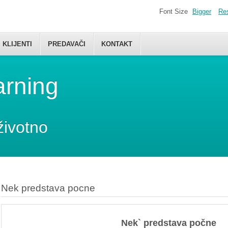
Font Size
Bigger
Re
KLIJENTI
PREDAVAČI
KONTAKT
arning
životno
Nek predstava pocne
Nek
`
predstava
počne