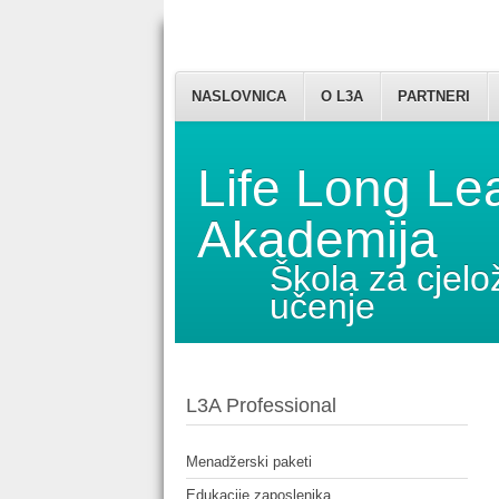
NASLOVNICA
O L3A
PARTNERI
Life Long Le
Akademija
Škola za cjelo
učenje
L3A Professional
Menadžerski paketi
Edukacije zaposlenika