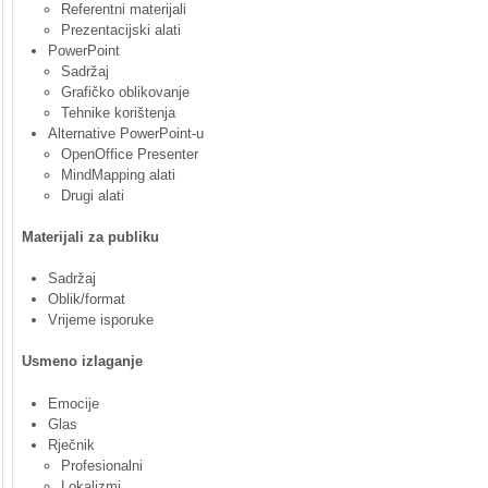
Referentni materijali
Prezentacijski alati
PowerPoint
Sadržaj
Grafičko oblikovanje
Tehnike korištenja
Alternative PowerPoint-u
OpenOffice Presenter
MindMapping alati
Drugi alati
Materijali za publiku
Sadržaj
Oblik/format
Vrijeme isporuke
Usmeno izlaganje
Emocije
Glas
Rječnik
Profesionalni
Lokalizmi