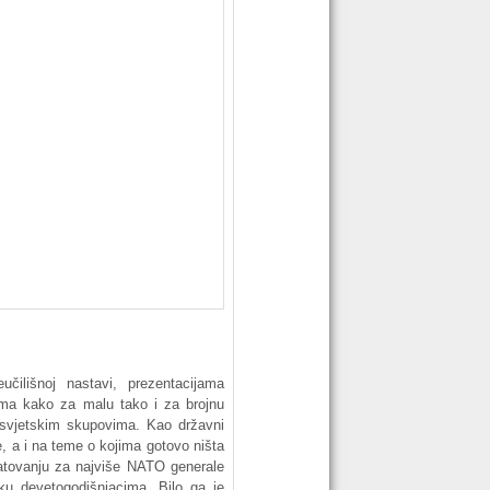
čilišnoj nastavi, prezentacijama
 tema kako za malu tako i za brojnu
 svjetskim skupovima. Kao državni
e, a i na teme o kojima gotovo ništa
ratovanju za najviše NATO generale
ku devetogodišnjacima. Bilo ga je