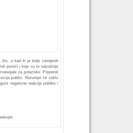
što, a kad ih je bolje zamijeniti
li postići i koje su to najvažnije
 materijale
za
polaznike. Pripremit
ocija publici. Razumjet će zašto
guće negativne reakcije publike i
reduvjet.