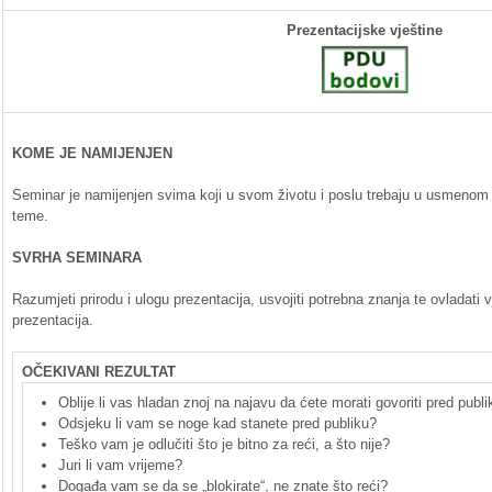
Prezentacijske
vještine
KOME
JE
NAMIJENJEN
Seminar je
namijenjen
svima
koji
u
svom
životu
i
poslu
trebaju
u
usmenom
teme
.
SVRHA
SEMINARA
Razumjeti
prirodu
i
ulogu
prezentacija
,
usvojiti
potrebna
znanja
te
ovladati
v
prezentacija
.
OČEKIVANI REZULTAT
Oblije li vas hladan znoj na najavu da ćete morati govoriti pred publ
Odsjeku li vam se noge kad stanete pred publiku?
Teško vam je odlučiti što je bitno za reći, a što nije?
Juri li vam vrijeme?
Događa vam se da se „blokirate“, ne znate što reći?