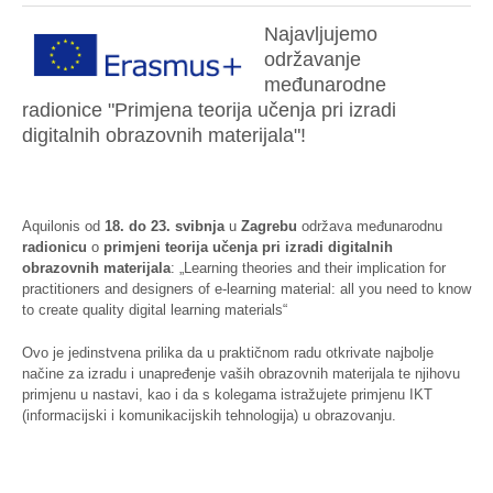
Najavljujemo
održavanje
međunarodne
radionice
"
Primjena
teorija
učenja
pri
izradi
digitalnih
obrazovnih
materijala
"!
Aquilonis
od
18. do 23.
svibnja
u
Zagrebu
održava
međunarodnu
radionicu
o
primjeni
teorija
učenja
pri
izradi
digitalnih
obrazovnih
materijala
: „Learning theories and their implication for
practitioners and designers of e-learning material: all you need to know
to create quality digital learning materials“
Ovo
je
jedinstvena
prilika
da
u
praktičnom
radu
otkrivate
najbolje
načine
za
izradu
i
unapređenje
vaših
obrazovnih
materijala
te
njihovu
primjenu
u
nastavi
,
kao
i
da
s
kolegama
istražujete
primjenu
IKT
(
informacijski
i
komunikacijskih
tehnologija
) u
obrazovanju
.