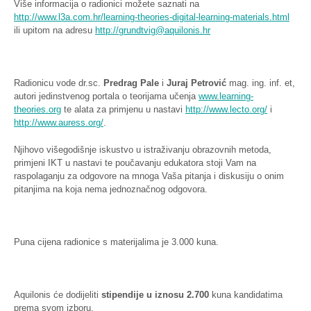
Više informacija o radionici možete saznati na
http://www.l3a.com.hr/learning-theories-digital-learning-materials.html
ili upitom na adresu
http://
grundtvig@aquilonis.hr
Radionicu vode dr.sc.
Predrag Pale
i
Juraj Petrović
mag. ing. inf. et,
autori jedinstvenog portala o teorijama učenja
www.learning-
theories.org
te alata za primjenu u nastavi
http://www.lecto.org/
i
http://www.auress.org/
.
Njihovo višegodišnje iskustvo u istraživanju obrazovnih metoda,
primjeni IKT u nastavi te poučavanju edukatora stoji Vam na
raspolaganju za odgovore na mnoga Vaša pitanja i diskusiju o onim
pitanjima na koja nema jednoznačnog odgovora.
Puna cijena radionice s materijalima je 3.000 kuna.
Aquilonis će dodijeliti
stipendije u iznosu 2.700
kuna kandidatima
prema svom izboru.