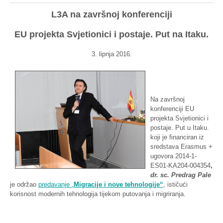
L3A
na
završnoj
konferenciji
EU
projekta
Svjetionici
i
postaje
. Put
na
Itaku
.
3.
lipnja
2016.
Na
završnoj
konferenciji
EU
projekta
Svjetionici
i
postaje
. Put u
Itaku
.
koji
je
financiran
iz
sredstava
Erasmus +
ugovora
2014-1-
ES01-KA204-004354
,
dr
.
sc
.
Predrag
Pale
je
održao
predavanje
„
Migracije
i
nove
tehnologije“
,
ističući
korisnost
modernih
tehnologija
tijekom
putovanja
i
migriranja
.